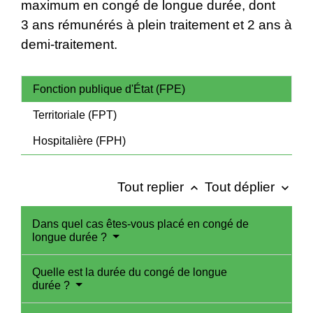
maximum en congé de longue durée, dont
3 ans rémunérés à plein traitement et 2 ans à
demi-traitement.
Fonction publique d'État (FPE)
Territoriale (FPT)
Hospitalière (FPH)
Tout replier
Tout déplier
keyboard_arrow_up
keyboard_arrow_down
Dans quel cas êtes-vous placé en congé de
longue durée ?
Quelle est la durée du congé de longue
durée ?