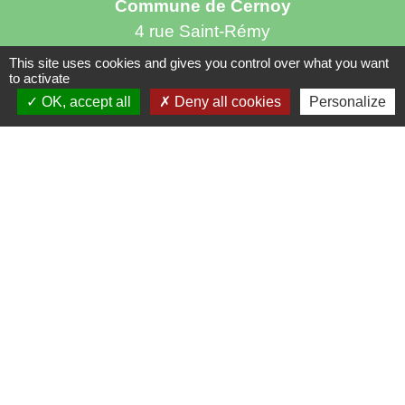
Commune de Cernoy
4 rue Saint-Rémy
60190 Cernoy - FRANCE
This site uses cookies and gives you control over what you want
to activate
+33 3 44 51 84 43
OK, accept all
Deny all cookies
Personalize
Contact par formulaire
Horaires d'ouverture au public
le mercredi de 17h à 19h
Liens utiles
> Communauté de Communes du Plateau
Picard
> Département de l'Oise
> Région des Hauts-de-France