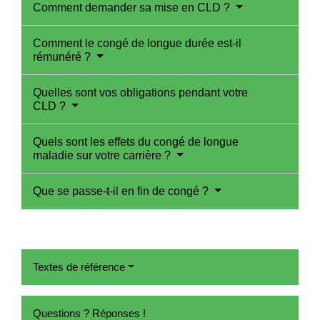
Comment demander sa mise en CLD ?
Comment le congé de longue durée est-il
rémunéré ?
Quelles sont vos obligations pendant votre
CLD ?
Quels sont les effets du congé de longue
maladie sur votre carrière ?
Que se passe-t-il en fin de congé ?
Textes de référence
Questions ? Réponses !