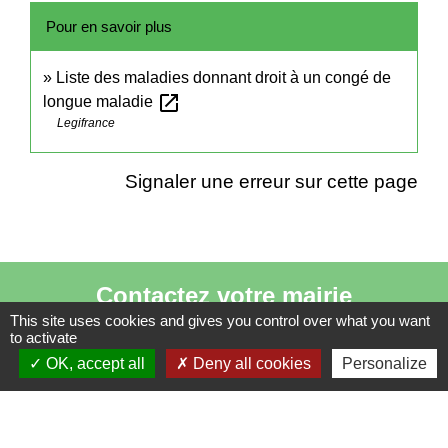
Pour en savoir plus
Liste des maladies donnant droit à un congé de
open_in_new
longue maladie
Legifrance
Signaler une erreur sur cette page
Contactez votre mairie
This site uses cookies and gives you control over what you want
Commune de Cernoy
to activate
4 rue Saint-Rémy
OK, accept all
Deny all cookies
Personalize
60190 Cernoy - FRANCE
+33 3 44 51 84 43