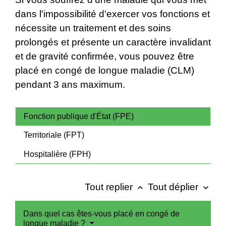
dans l'impossibilité d'exercer vos fonctions et
nécessite un traitement et des soins
prolongés et présente un caractère invalidant
et de gravité confirmée, vous pouvez être
placé en congé de longue maladie (CLM)
pendant 3 ans maximum.
Fonction publique d'État (FPE)
Territoriale (FPT)
Hospitalière (FPH)
Tout replier
Tout déplier
keyboard_arrow_up
keyboard_arrow_down
Dans quel cas êtes-vous placé en congé de
longue maladie ?