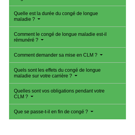
Quelle est la durée du congé de longue
maladie ?
Comment le congé de longue maladie est-il
rémunéré ?
Comment demander sa mise en CLM ?
Quels sont les effets du congé de longue
maladie sur votre carrière ?
Quelles sont vos obligations pendant votre
CLM ?
Que se passe-t-il en fin de congé ?