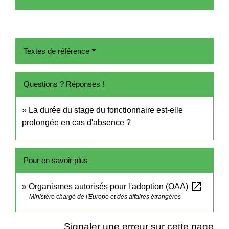
Textes de référence
Questions ? Réponses !
La durée du stage du fonctionnaire est-elle
prolongée en cas d'absence ?
Pour en savoir plus
open_in_new
Organismes autorisés pour l'adoption (OAA)
Ministère chargé de l'Europe et des affaires étrangères
Signaler une erreur sur cette page