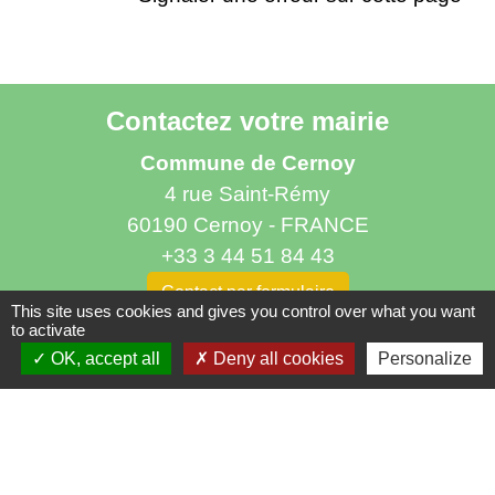
Contactez votre mairie
Commune de Cernoy
4 rue Saint-Rémy
60190 Cernoy - FRANCE
+33 3 44 51 84 43
Contact par formulaire
This site uses cookies and gives you control over what you want
to activate
Horaires d'ouverture au public
OK, accept all
Deny all cookies
Personalize
le mercredi de 17h à 19h
Liens utiles