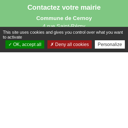
Contactez votre mairie
Commune de Cernoy
4 rue Saint-Rémy
This site uses cookies and gives you control over what you want
60190 Cernoy - FRANCE
to activate
+33 3 44 51 84 43
OK, accept all
Deny all cookies
Personalize
Contact par formulaire
Horaires d'ouverture au public
le mercredi de 17h à 19h
Liens utiles
> Communauté de Communes du Plateau
Picard